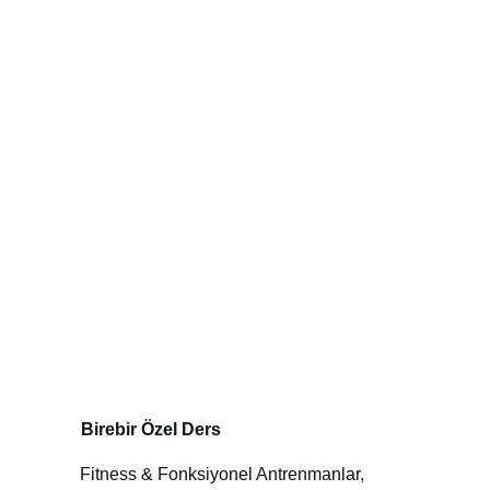
Hizmetlerimiz
Disiplinli bir yolculukla kalıcı dönüşüm için 
buradayız.
Birebir Özel Ders
Fitness & Fonksiyonel Antrenmanlar, 