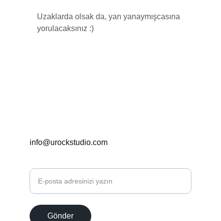
Uzaklarda olsak da, yan yanaymışcasına 
yorulacaksınız :)
İletişim
+90 5322835513
info@urockstudio.com
E-posta adresinizi girin
Gönder