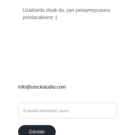
Uzaklarda olsak da, yan yanaymışcasına 
yorulacaksınız :)
İletişim
+90 5322835513
info@urockstudio.com
E-posta adresinizi girin
Gönder