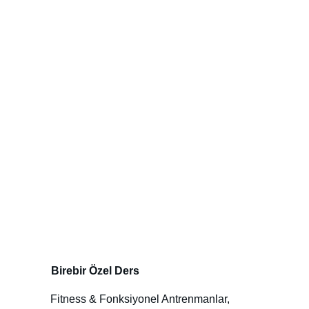
Hizmetlerimiz
Disiplinli bir yolculukla kalıcı dönüşüm için 
buradayız.
Birebir Özel Ders
Fitness & Fonksiyonel Antrenmanlar, 